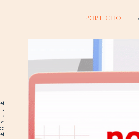
PORTFOLIO
et
ne
la
on
de
et