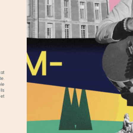
tat
te.
ble
Ils
 et
.