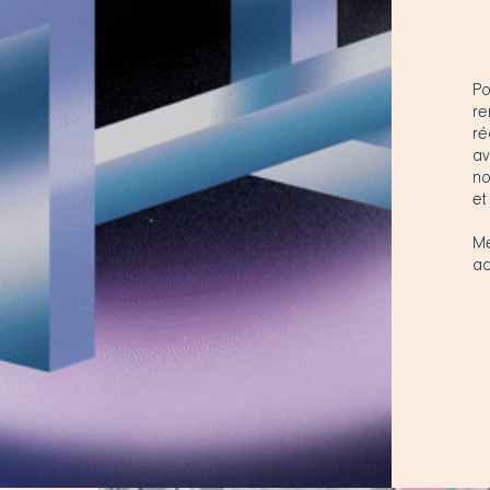
P
re
ré
av
no
et
M
ac