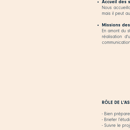
Accueil des 
Nous accueillo
mais il peut a
Missions des
En amont du st
réalisation d
communication 
RÔLE DE L'A
- Bien prépar
- Briefer l’étu
- Suivre le pr