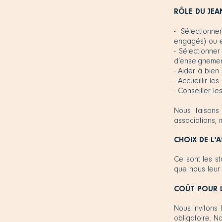
RÔLE DU JEA
- Sélectionn
engagés) ou e
- Sélectionne
d’enseignement
- Aider à bien 
- Accueillir l
- Conseiller le
Nous faisons
associations, 
CHOIX DE L'
Ce sont les st
que nous leur
COÛT POUR 
Nous invitons 
obligatoire. N