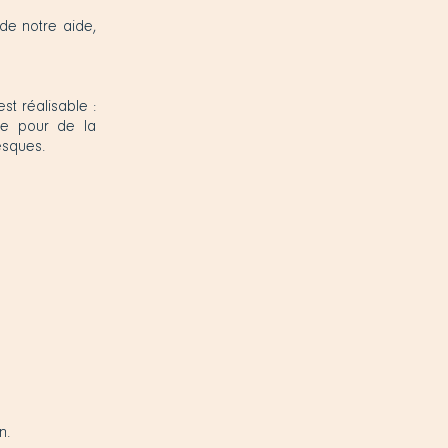
 de notre aide,
t réalisable :
que pour de la
esques.
n.