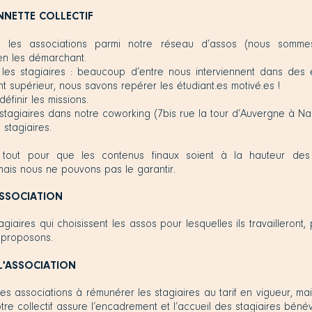
NNETTE COLLECTIF
er les associations parmi notre réseau d’assos (nous somm
n les démarchant.
r les stagiaires : beaucoup d’entre nous interviennent dans des 
 supérieur, nous savons repérer les étudiant.es motivé.es !
définir les missions.
es stagiaires dans notre coworking (7bis rue la tour d’Auvergne à Na
s stagiaires.
 tout pour que les contenus finaux soient à la hauteur des
mais nous ne pouvons pas le garantir.
ASSOCIATION
agiaires qui choisissent les assos pour lesquelles ils travailleront, 
 proposons.
L'ASSOCIATION
les associations à rémunérer les stagiaires au tarif en vigueur, ma
otre collectif assure l’encadrement et l’accueil des stagiaires béné