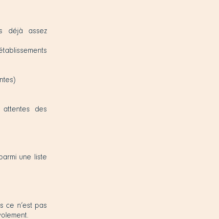
es déjà assez
établissements
ntes)
 attentes des
parmi une liste
is ce n’est pas
volement.